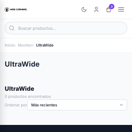
0
Inicio
Monitor
UltraWide
UltraWide
UltraWide
0 productos encontrados
Ordenar por