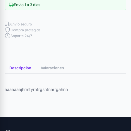
Envio 1 a 3 dias
Envío seguro
Compra protegida
Soporte 24/7
Descripción
Valoraciones
aaaaaaajhrmtyrntrgshtnnrrgahnn