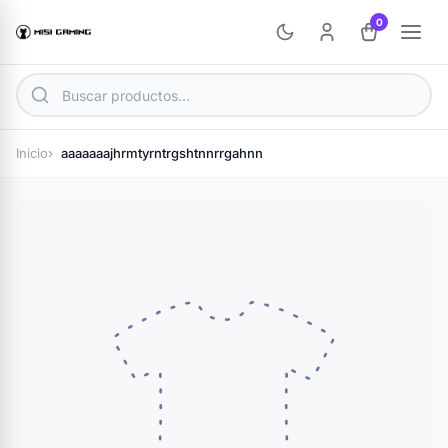
0
Inicio
aaaaaaajhrmtyrntrgshtnnrrgahnn