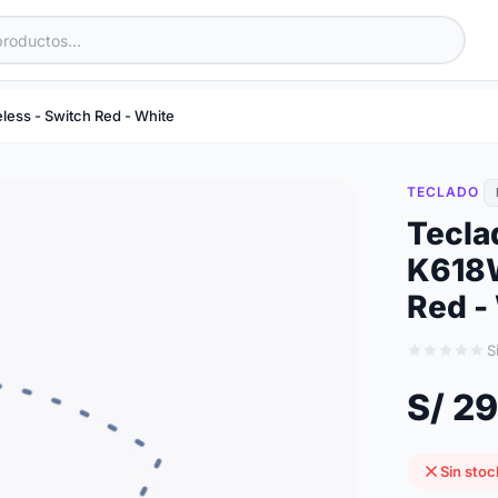
ess - Switch Red - White
TECLADO
Tecla
K618W
Red -
S
S/ 29
Sin stoc