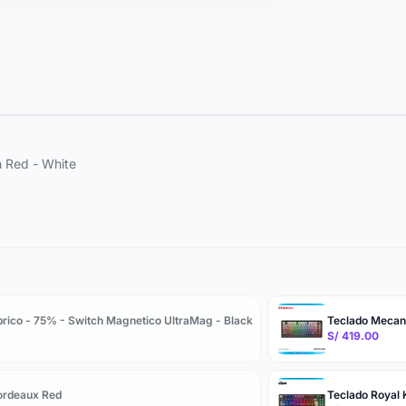
 Red - White
rico - 75% - Switch Magnetico UltraMag - Black
Teclado Mecani
S/ 419.00
ordeaux Red
Teclado Royal