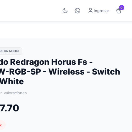
0
Ingresar
REDRAGON
do Redragon Horus Fs -
-RGB-SP - Wireless - Switch
 White
in valoraciones
7.70
k