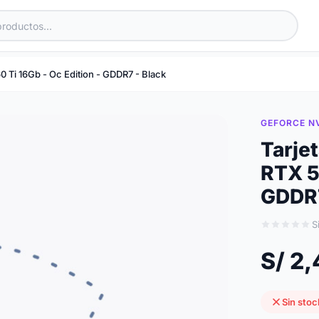
 Ti 16Gb - Oc Edition - GDDR7 - Black
GEFORCE NV
Tarje
RTX 5
GDDR7
S
S/ 2
Sin stoc