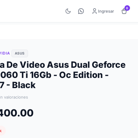
0
Ingresar
IDIA
ASUS
ta De Video Asus Dual Geforce
060 Ti 16Gb - Oc Edition -
 - Black
in valoraciones
,400.00
k