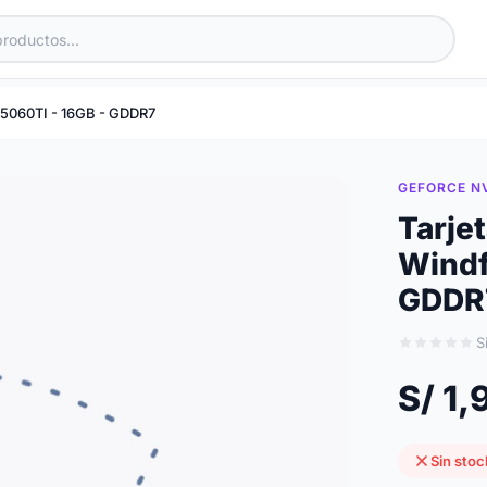
 5060TI - 16GB - GDDR7
GEFORCE NV
Tarje
Windf
GDDR
S
S/ 1
Sin stoc