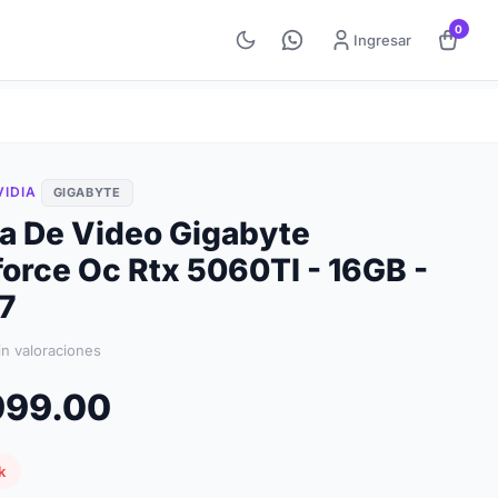
0
Ingresar
IDIA
GIGABYTE
ta De Video Gigabyte
orce Oc Rtx 5060TI - 16GB -
7
in valoraciones
,999.00
k