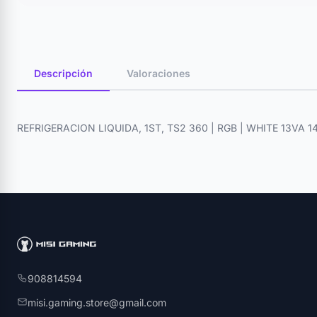
Descripción
Valoraciones
REFRIGERACION LIQUIDA, 1ST, TS2 360 | RGB | WHITE 13VA 1
908814594
misi.gaming.store@gmail.com