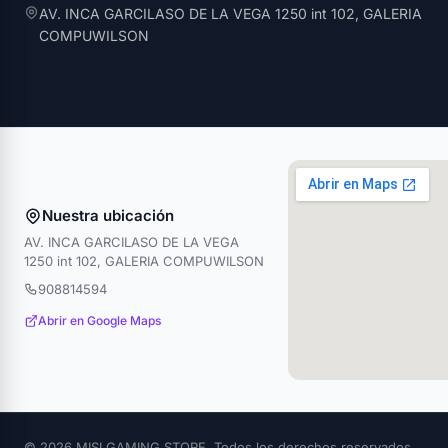
AV. INCA GARCILASO DE LA VEGA 1250 int 102, GALERIA
COMPUWILSON
Nuestra ubicación
AV. INCA GARCILASO DE LA VEGA
1250 int 102, GALERIA COMPUWILSON
908814594
Abrir en Google Maps
© 2026 MISI GAMING STORE. Todos los derechos reservados.