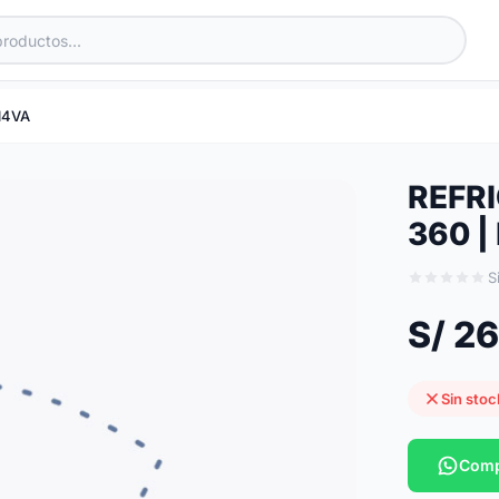
14VA
REFRI
360 |
S
S/ 2
Sin stoc
Comp