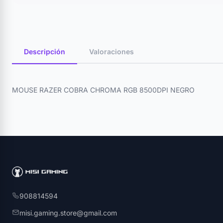
Descripción
Valoraciones
MOUSE RAZER COBRA CHROMA RGB 8500DPI NEGRO
908814594
misi.gaming.store@gmail.com