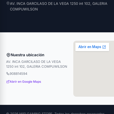
AV. INCA GARCILASO DE LA VEGA 1250 int 102, GALERIA
COMPUWILSON
Nuestra ubicación
AV. INCA GARCILASO DE LA VEGA
1250 int 102, GALERIA COMPUWILSON
908814594
Abrir en Google Maps
© 2026 MISI GAMING STORE. Todos los derechos reservados.