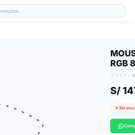
MOUS
RGB 
S
S/ 14
Sin stoc
Comp