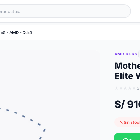
Am5 - AMD - Ddr5
AMD DDR5
Mothe
Elite 
S
S/ 9
Sin stoc