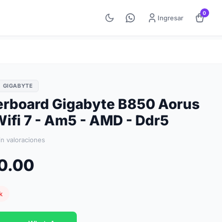
0
Ingresar
GIGABYTE
rboard Gigabyte B850 Aorus
Wifi 7 - Am5 - AMD - Ddr5
in valoraciones
10.00
k