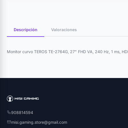
Descripción
Valoraciones
Monitor curvo TEROS TE-2764G, 27" FHD VA, 240 Hz, 1 ms, HD
908814594
misi.gaming.store@gmail.com