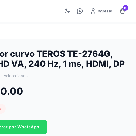
0
Ingresar
or curvo TEROS TE-2764G,
HD VA, 240 Hz, 1 ms, HDMI, DP
in valoraciones
80.00
k
rar por WhatsApp