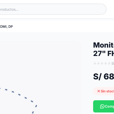
HDMI, DP
Monit
27" F
S
S/ 6
Sin stoc
Comp