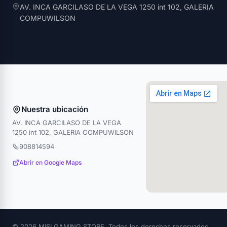
AV. INCA GARCILASO DE LA VEGA 1250 int 102, GALERIA
COMPUWILSON
Nuestra ubicación
AV. INCA GARCILASO DE LA VEGA
1250 int 102, GALERIA COMPUWILSON
908814594
Abrir en Google Maps
© 2026 MISI GAMING STORE. Todos los derechos reservados.