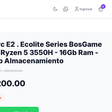
0
Ingresar
Pc E2 . Ecolite Series BosGame
Ryzen 5 3550H - 16Gb Ram -
b Almacenamiento
in valoraciones
,200.00
k