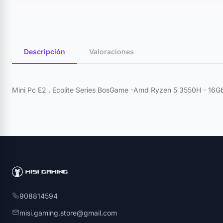
Descripción
Valoraciones
Mini Pc E2 . Ecolite Series BosGame -Amd Ryzen 5 3550H - 16
908814594
misi.gaming.store@gmail.com