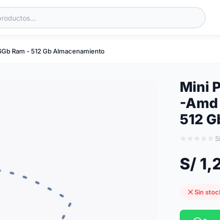
 16Gb Ram - 512 Gb Almacenamiento
Mini 
-Amd 
512 G
S
S/ 1
Sin stoc