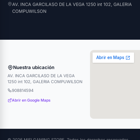
AV. INCA GARCILASO DE LA VEGA 1250 int 102, GALERIA
COMPUWILSON
Nuestra ubicación
AV. INCA GARCILASO DE LA VEGA
1250 int 102, GALERIA COMPUWILSON
908814594
Abrir en Google Maps
© 2026 MISI GAMING STORE. Todos los derechos reservados.