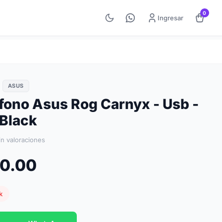
0
Ingresar
O
ASUS
fono Asus Rog Carnyx - Usb -
 Black
in valoraciones
80.00
k