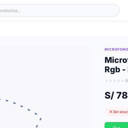
MICROFON
Micro
Rgb -
S
S/ 7
Sin stoc