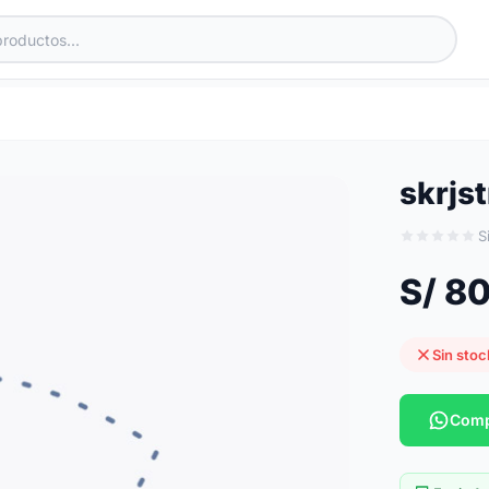
skrjs
S
S/ 8
Sin stoc
Comp