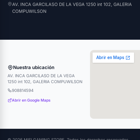
AV. INCA GARCILASO DE LA VEGA 1250 int 102, GALERIA
COMPUWILSON
Nuestra ubicación
AV. INCA GARCILASO DE LA VEGA
1250 int 102, GALERIA COMPUWILSON
908814594
Abrir en Google Maps
© 2026 MISI GAMING STORE. Todos los derechos reservados.