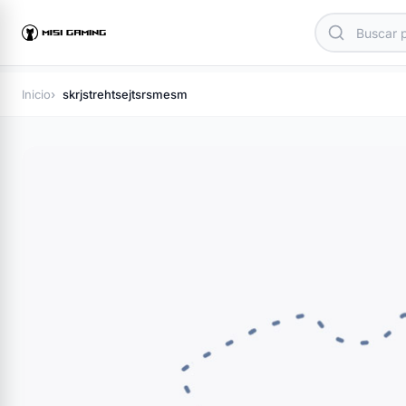
Inicio
skrjstrehtsejtsrsmesm