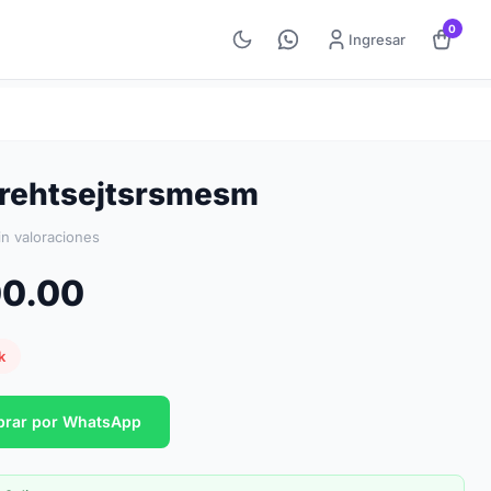
0
Ingresar
trehtsejtsrsmesm
in valoraciones
00.00
k
rar por WhatsApp