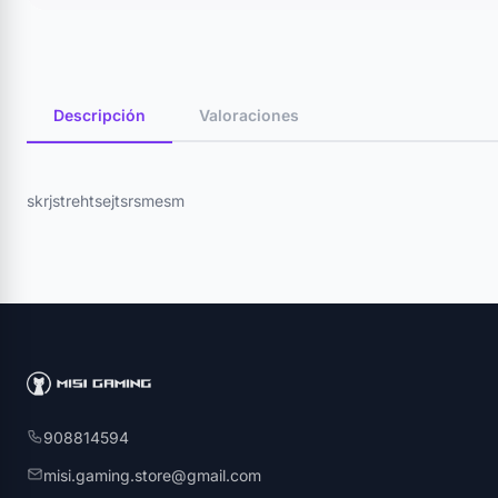
Descripción
Valoraciones
skrjstrehtsejtsrsmesm
908814594
misi.gaming.store@gmail.com