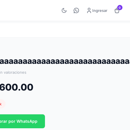
0
Ingresar
aaaaaaaaaaaaaaaaaaaaaaaaaaaa
in valoraciones
,600.00
k
rar por WhatsApp