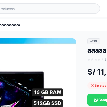
aaaaaaaaaaaa
ACER
aaaaa
S
S/ 11
Sin stoc
Comp