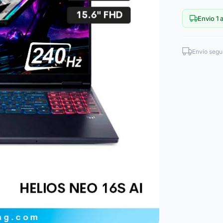
Envio 1 a
Envío segu