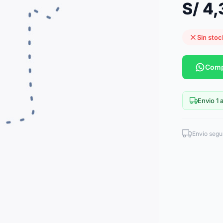
S/ 4
Sin stoc
Comp
Envio 1 a
Envío segu