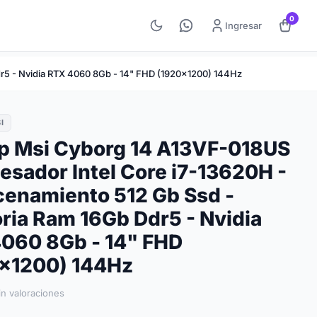
0
Ingresar
r5 - Nvidia RTX 4060 8Gb - 14" FHD (1920x1200) 144Hz
I
p Msi Cyborg 14 A13VF-018US
cesador Intel Core i7-13620H -
enamiento 512 Gb Ssd -
ia Ram 16Gb Ddr5 - Nvidia
060 8Gb - 14" FHD
x1200) 144Hz
in valoraciones