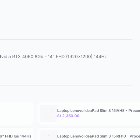
 Nvidia RTX 4060 8Gb - 14" FHD (1920x1200) 144Hz
Laptop Lenovo IdeaPad Slim 3 15IAH8 - Proc
S/ 2,350.00
.6" FHD Ips 144Hz
Laptop Lenovo IdeaPad Slim 3 15IRH10 - Proc