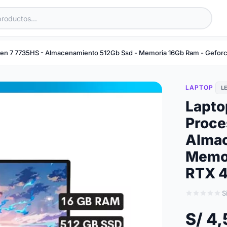
en 7 7735HS - Almacenamiento 512Gb Ssd - Memoria 16Gb Ram - Geforce
LAPTOP
L
Lapto
Proce
Almac
Memor
RTX 4
S
S/ 4