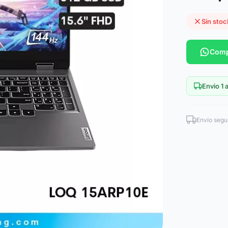
Sin stoc
Comp
Envio 1 a
Envío segu