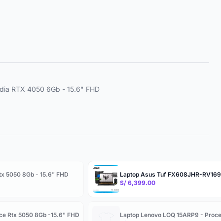
dia RTX 4050 6Gb - 15.6" FHD
tx 5050 8Gb - 15.6" FHD
Laptop Asus Tuf FX608JHR-RV169 -
S/ 6,399.00
ce Rtx 5050 8Gb -15.6" FHD
Laptop Lenovo LOQ 15ARP9 - Proce