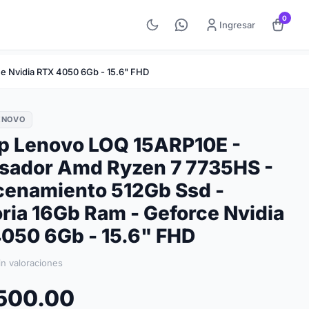
0
Ingresar
 Nvidia RTX 4050 6Gb - 15.6" FHD
ENOVO
p Lenovo LOQ 15ARP10E -
sador Amd Ryzen 7 7735HS -
enamiento 512Gb Ssd -
ia 16Gb Ram - Geforce Nvidia
050 6Gb - 15.6" FHD
in valoraciones
,500.00