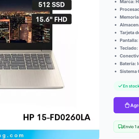
Marca: H
Procesado
Memoria 
Almacena
Tarjeta d
Pantalla:
Teclado:
Conectiv
Batería: 
Sistema 
En stock
Agr
Envio 1 a