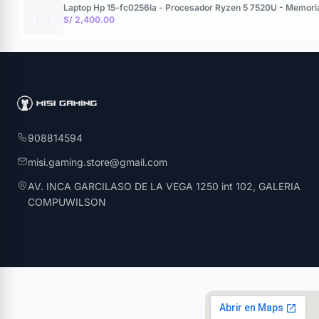
Laptop Hp 15-fc0256la - Procesador Ryzen 5 7520U - Memori
S/ 2,400.00
908814594
misi.gaming.store@gmail.com
AV. INCA GARCILASO DE LA VEGA 1250 int 102, GALERIA
COMPUWILSON