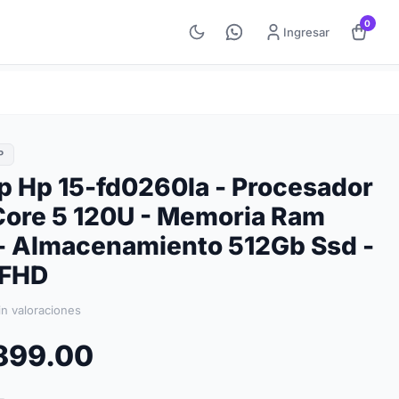
0
Ingresar
P
p Hp 15-fd0260la - Procesador
 Core 5 120U - Memoria Ram
- Almacenamiento 512Gb Ssd -
 FHD
in valoraciones
,899.00