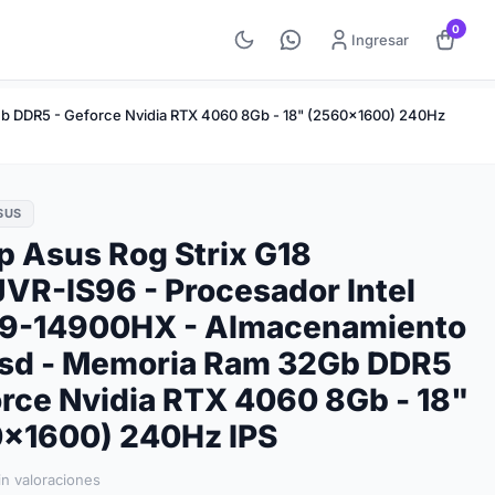
0
Ingresar
Gb DDR5 - Geforce Nvidia RTX 4060 8Gb - 18" (2560x1600) 240Hz
SUS
p Asus Rog Strix G18
VR-IS96 - Procesador Intel
i9-14900HX - Almacenamiento
Ssd - Memoria Ram 32Gb DDR5
orce Nvidia RTX 4060 8Gb - 18"
x1600) 240Hz IPS
in valoraciones