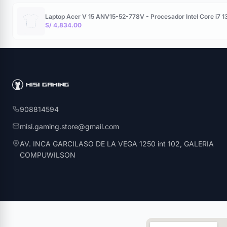
Laptop Acer V 15 ANV15-52-778V - Procesador Intel Core i7
S/ 4,834.00
908814594
misi.gaming.store@gmail.com
AV. INCA GARCILASO DE LA VEGA 1250 int 102, GALERIA
COMPUWILSON