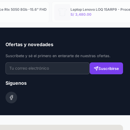
ce Rtx 5050 8Gb -15.6" FHD
Laptop Lenovo LOQ 15ARP9 - Proce
S/ 3,480.00
Ofertas y novedades
Suscríbete y sé el primero en enterarte de nuestras ofertas.
Suscribirse
Síguenos