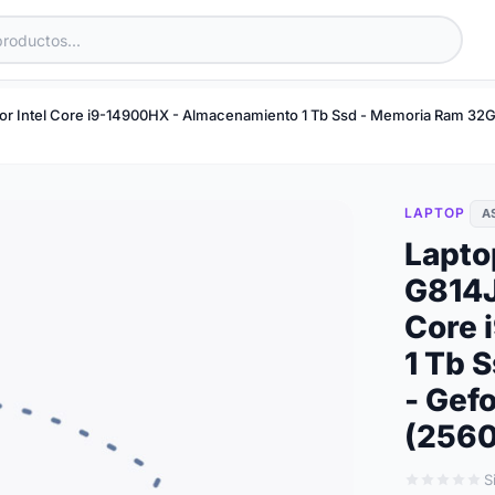
dor Intel Core i9-14900HX - Almacenamiento 1 Tb Ssd - Memoria Ram 32
LAPTOP
A
Lapto
G814J
Core 
1 Tb 
- Gef
(2560
S