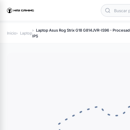
Laptop Asus Rog Strix G18 G814JVR-IS96 - Procesa
Inicio
Laptop
IPS