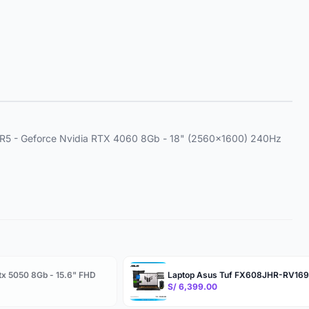
DR5 - Geforce Nvidia RTX 4060 8Gb - 18" (2560x1600) 240Hz
tx 5050 8Gb - 15.6" FHD
Laptop Asus Tuf FX608JHR-RV169 -
S/ 6,399.00