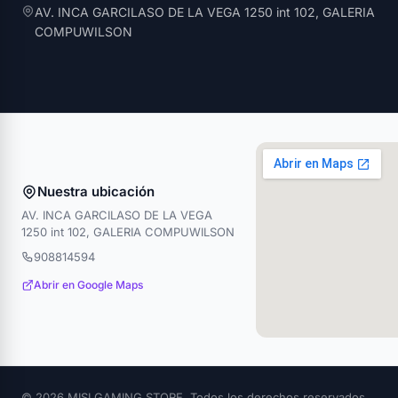
AV. INCA GARCILASO DE LA VEGA 1250 int 102, GALERIA
COMPUWILSON
Nuestra ubicación
AV. INCA GARCILASO DE LA VEGA
1250 int 102, GALERIA COMPUWILSON
908814594
Abrir en Google Maps
© 2026 MISI GAMING STORE. Todos los derechos reservados.