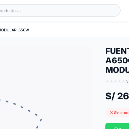
 MODULAR, 650W
FUEN
A650G
MODU
S
S/ 2
Sin stoc