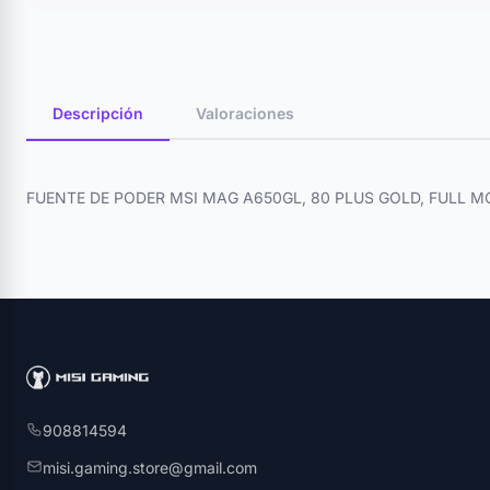
Descripción
Valoraciones
FUENTE DE PODER MSI MAG A650GL, 80 PLUS GOLD, FULL 
908814594
misi.gaming.store@gmail.com