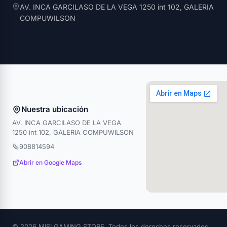
AV. INCA GARCILASO DE LA VEGA 1250 int 102, GALERIA
COMPUWILSON
Nuestra ubicación
AV. INCA GARCILASO DE LA VEGA
1250 int 102, GALERIA COMPUWILSON
908814594
Abrir en Google Maps
© 2026 MISI GAMING STORE. Todos los derechos reservados.