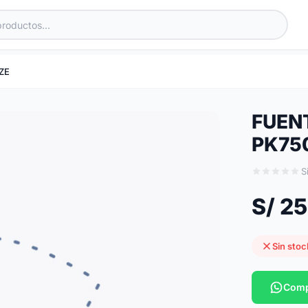
ZE
FUEN
PK75
S
S/ 2
Sin stoc
Comp