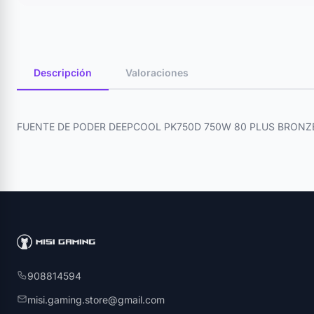
Descripción
Valoraciones
FUENTE DE PODER DEEPCOOL PK750D 750W 80 PLUS BRONZ
908814594
misi.gaming.store@gmail.com