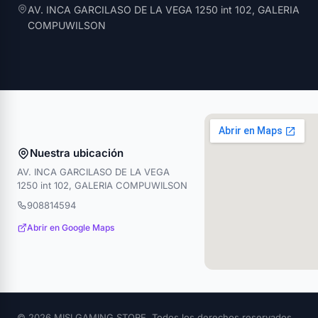
AV. INCA GARCILASO DE LA VEGA 1250 int 102, GALERIA
COMPUWILSON
Nuestra ubicación
AV. INCA GARCILASO DE LA VEGA
1250 int 102, GALERIA COMPUWILSON
908814594
Abrir en Google Maps
© 2026 MISI GAMING STORE. Todos los derechos reservados.