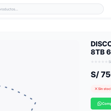
DISC
8TB 6
S
S/ 7
Sin stoc
Comp