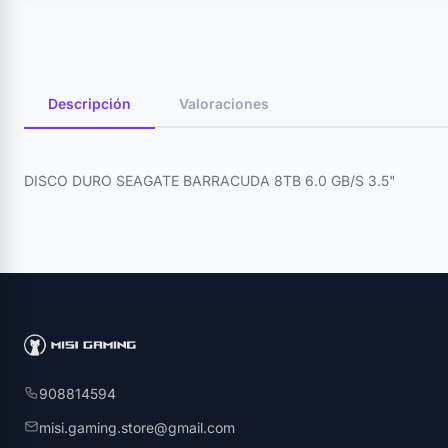
Descripción
Valoraciones
DISCO DURO SEAGATE BARRACUDA 8TB 6.0 GB/S 3.5"
908814594
misi.gaming.store@gmail.com