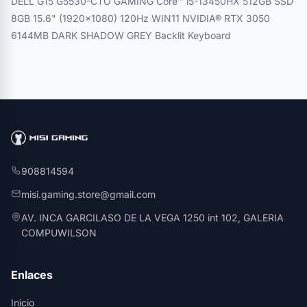
DELL G15 G5530-CTO GAMING Core™ i5-13450HX 512GB SSD
8GB 15.6" (1920x1080) 120Hz WIN11 NVIDIA® RTX 3050
6144MB DARK SHADOW GREY Backlit Keyboard
908814594
misi.gaming.store@gmail.com
AV. INCA GARCILASO DE LA VEGA 1250 int 102, GALERIA
COMPUWILSON
Enlaces
Inicio