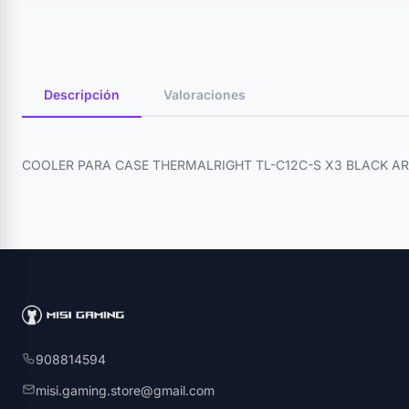
Descripción
Valoraciones
COOLER PARA CASE THERMALRIGHT TL-C12C-S X3 BLACK A
908814594
misi.gaming.store@gmail.com