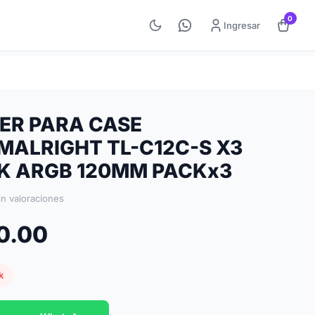
0
Ingresar
ER PARA CASE
MALRIGHT TL-C12C-S X3
K ARGB 120MM PACKx3
in valoraciones
20.00
k