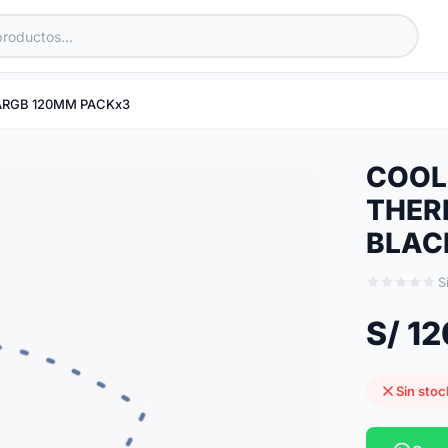
ARGB 120MM PACKx3
COOL
THER
BLAC
S
S/ 1
Sin stoc