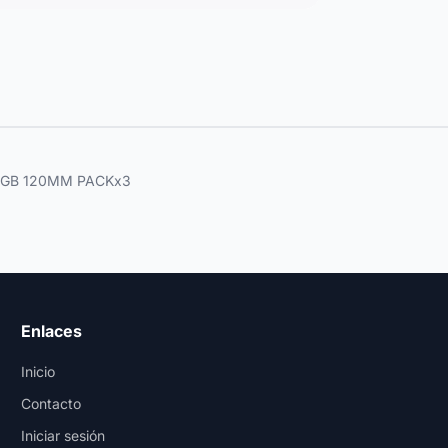
RGB 120MM PACKx3
Enlaces
Inicio
Contacto
Iniciar sesión