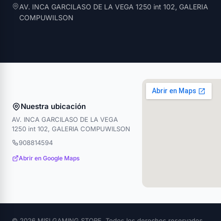
AV. INCA GARCILASO DE LA VEGA 1250 int 102, GALERIA
COMPUWILSON
Nuestra ubicación
AV. INCA GARCILASO DE LA VEGA
1250 int 102, GALERIA COMPUWILSON
908814594
Abrir en Google Maps
© 2026 MISI GAMING STORE. Todos los derechos reservados.