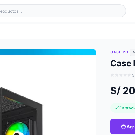
CASE PC
Case 
S
S/ 2
En stock
Agr