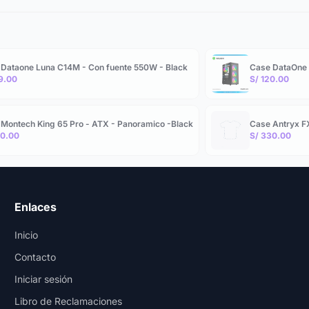
Dataone Luna C14M - Con fuente 550W - Black
Case DataOne 
9.00
S/ 120.00
Montech King 65 Pro - ATX - Panoramico -Black
Case Antryx F
80.00
S/ 330.00
Enlaces
Inicio
Contacto
Iniciar sesión
Libro de Reclamaciones