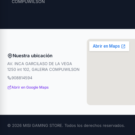
COMPUWILSON
Nuestra ubicación
AV. INCA GARCILASO DE LA VEGA
1250 int 102, GALERIA COMPUWILSON
908814594
Abrir en Google Maps
© 2026 MISI GAMING STORE. Todos los derechos reservados.