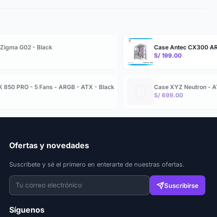
Zigma G02 - Black
Case Antec CX300 ARG
S/ 199.00
X 850 PRO - 5 Fans - ARGB - ATX - Black
Case XYZ Neutron - A
S/ 699.00
Ofertas y novedades
Suscríbete y sé el primero en enterarte de nuestras ofertas.
Suscribirse
Síguenos