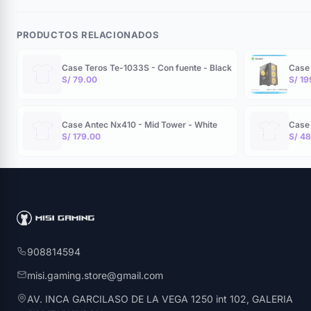
PRODUCTOS RELACIONADOS
Case Teros Te-1033S - Con fuente - Black
Case 
S/ 79.00
S/ 19
Case Antec Nx410 - Mid Tower - White
Case 
S/ 179.00
S/ 4
908814594
misi.gaming.store@gmail.com
AV. INCA GARCILASO DE LA VEGA 1250 int 102, GALERIA