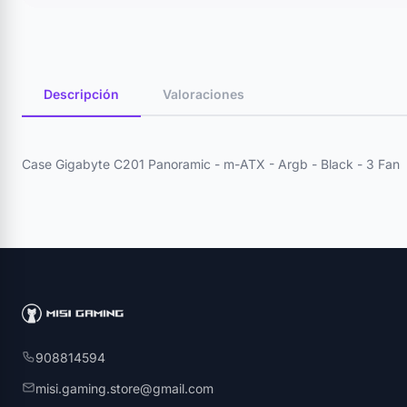
Descripción
Valoraciones
Case Gigabyte C201 Panoramic - m-ATX - Argb - Black - 3 Fan
908814594
misi.gaming.store@gmail.com