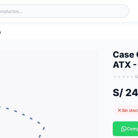
n
Case 
ATX - 
S
S/ 2
Sin stoc
Comp