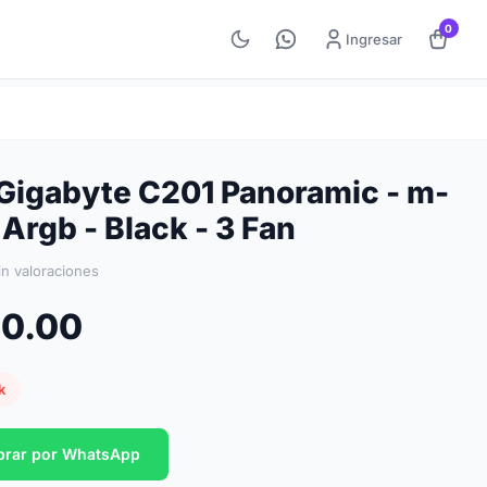
0
Ingresar
Gigabyte C201 Panoramic - m-
Argb - Black - 3 Fan
in valoraciones
40.00
k
rar por WhatsApp