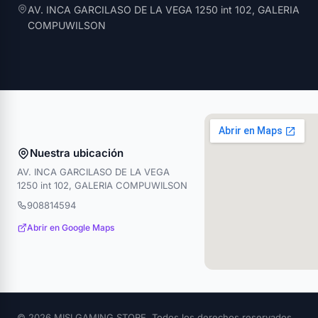
AV. INCA GARCILASO DE LA VEGA 1250 int 102, GALERIA
COMPUWILSON
Nuestra ubicación
AV. INCA GARCILASO DE LA VEGA
1250 int 102, GALERIA COMPUWILSON
908814594
Abrir en Google Maps
© 2026 MISI GAMING STORE. Todos los derechos reservados.