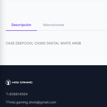
Descripción
Valoraciones
CASE DEEPCOOL CH360 DIGITAL WHiTE ARGB
908814594
misi.gaming.store@gmail.com