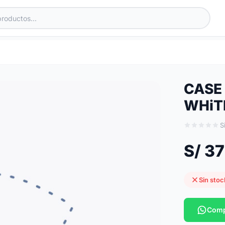
CASE
WHiT
S
S/ 3
Sin stoc
Comp