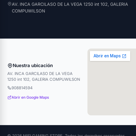
AV. INCA GARCILASO DE LA VEGA 1250 int 102, GALERIA
COMPUWILSON
Nuestra ubicación
AV. INCA GARCILASO DE LA VEGA
1250 int 102, GALERIA COMPUWILSON
908814594
Abrir en Google Maps
© 2026 MISI GAMING STORE. Todos los derechos reservados.