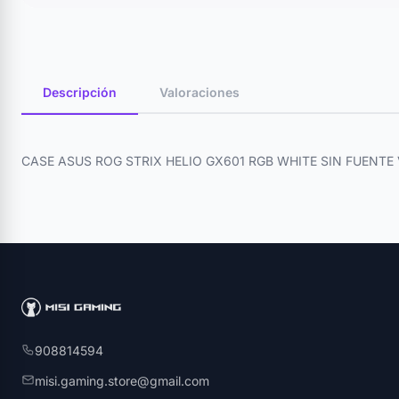
Descripción
Valoraciones
CASE ASUS ROG STRIX HELIO GX601 RGB WHITE SIN FUENT
908814594
misi.gaming.store@gmail.com