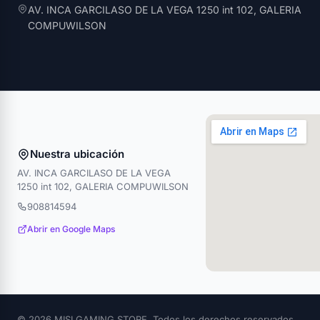
AV. INCA GARCILASO DE LA VEGA 1250 int 102, GALERIA
COMPUWILSON
Nuestra ubicación
AV. INCA GARCILASO DE LA VEGA
1250 int 102, GALERIA COMPUWILSON
908814594
Abrir en Google Maps
© 2026 MISI GAMING STORE. Todos los derechos reservados.