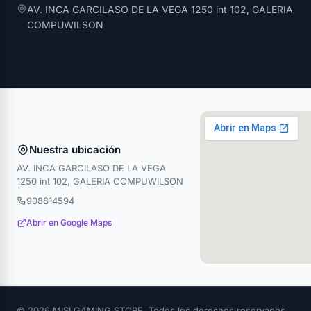
AV. INCA GARCILASO DE LA VEGA 1250 int 102, GALERIA
COMPUWILSON
Nuestra ubicación
AV. INCA GARCILASO DE LA VEGA
1250 int 102, GALERIA COMPUWILSON
908814594
Abrir en Google Maps
© 2026 MISI GAMING STORE. Todos los derechos reservados.