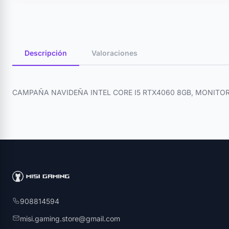
Descripción
Valoraciones
CAMPAÑA NAVIDEÑA INTEL CORE I5 RTX4060 8GB, MONITO
908814594
misi.gaming.store@gmail.com