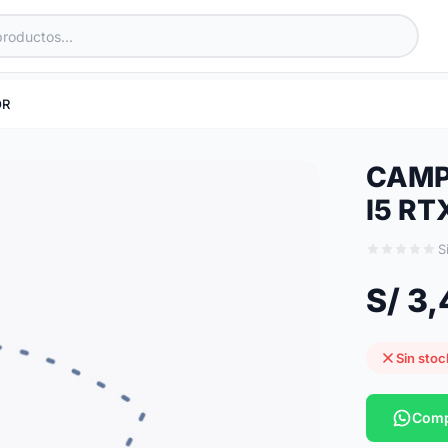
OR
CAMP
I5 R
S
S/ 3
Sin stoc
Comp