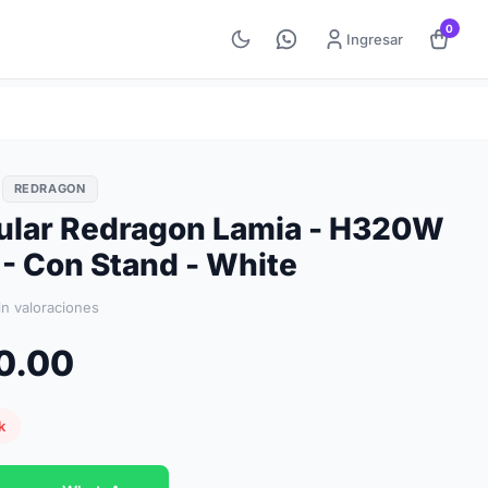
0
Ingresar
REDRAGON
ular Redragon Lamia - H320W
 - Con Stand - White
in valoraciones
50.00
k