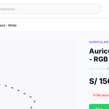
and - White
AURICULAR
Auric
- RGB
S
S/ 1
Sin stoc