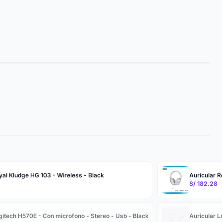
yal Kludge HG 103 - Wireless - Black
Auricular R
S/ 182.28
gitech H570E - Con microfono - Stereo - Usb - Black
Auricular L