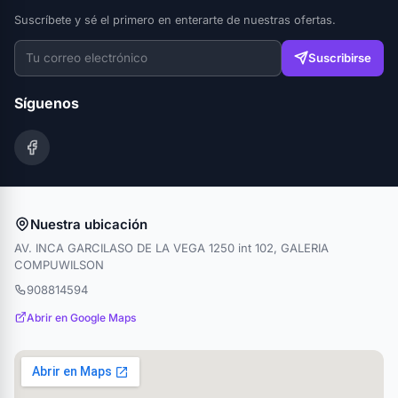
Suscríbete y sé el primero en enterarte de nuestras ofertas.
Suscribirse
Síguenos
Nuestra ubicación
AV. INCA GARCILASO DE LA VEGA 1250 int 102, GALERIA
COMPUWILSON
908814594
Abrir en Google Maps