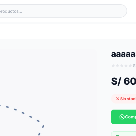
aaaaa
S
S/ 6
Sin stoc
Comp