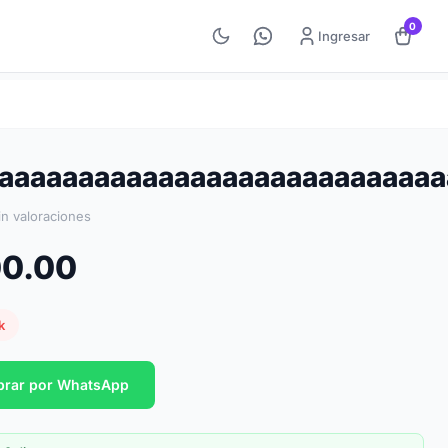
0
Ingresar
aaaaaaaaaaaaaaaaaaaaaaaaaaaa
in valoraciones
00.00
k
rar por WhatsApp