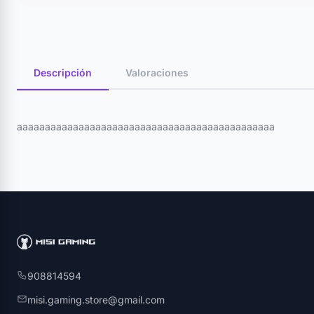
Descripción
Valoraciones
aaaaaaaaaaaaaaaaaaaaaaaaaaaaaaaaaaaaaaaaaaaaaa
908814594
misi.gaming.store@gmail.com