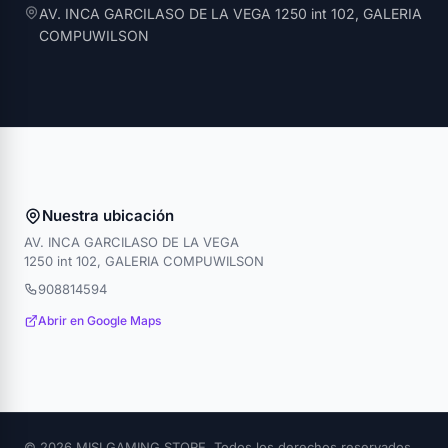
AV. INCA GARCILASO DE LA VEGA 1250 int 102, GALERIA
COMPUWILSON
Nuestra ubicación
AV. INCA GARCILASO DE LA VEGA
1250 int 102, GALERIA COMPUWILSON
908814594
Abrir en Google Maps
© 2026 MISI GAMING STORE. Todos los derechos reservados.