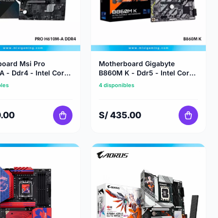
oard Msi Pro
Motherboard Gigabyte
 - Ddr4 - Intel Core
B860M K - Ddr5 - Intel Core
- Lga 1700
Ultra Series - Lga 1851
bles
4 disponibles
0.00
S/ 435.00