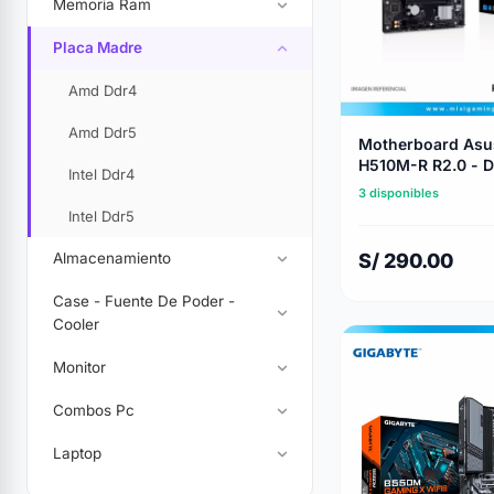
Memoria Ram
Placa Madre
Amd Ddr4
Amd Ddr5
Motherboard Asu
H510M-R R2.0 - Dd
Intel Ddr4
Core Series - Lga
3 disponibles
Intel Ddr5
Almacenamiento
S/ 290.00
Case - Fuente De Poder -
Cooler
Monitor
Combos Pc
Laptop