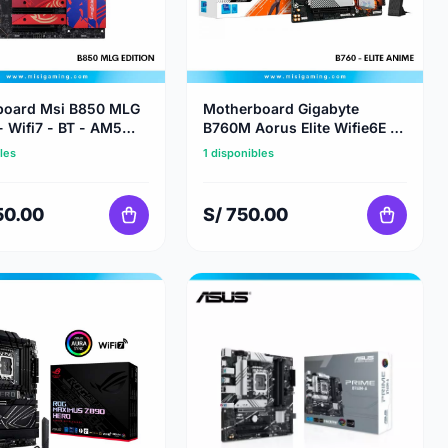
board Msi B850 MLG
Motherboard Gigabyte
- Wifi7 - BT - AM5
B760M Aorus Elite Wifie6E -P
- Ddr5
Gen 5 - Intel Core Series -
les
1 disponibles
Ddr 5 - Anime
50.00
S/ 750.00