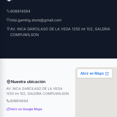
908814594
misi.gaming.store@gmail.com
AV. INCA GARCILASO DE LA VEGA 1250 int 102, GALERIA
COMPUWILSON
Nuestra ubicación
AV. INCA GARCILASO DE LA VEGA
1250 int 102, GALERIA COMPUWILSON
908814594
Abrir en Google Maps