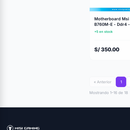
Motherboard Msi
B760M-E - Ddr4 - 
Series - Lga 1700
+5 en stock
S/ 350.00
« Anterior
1
Mostrando 1–16 de 18