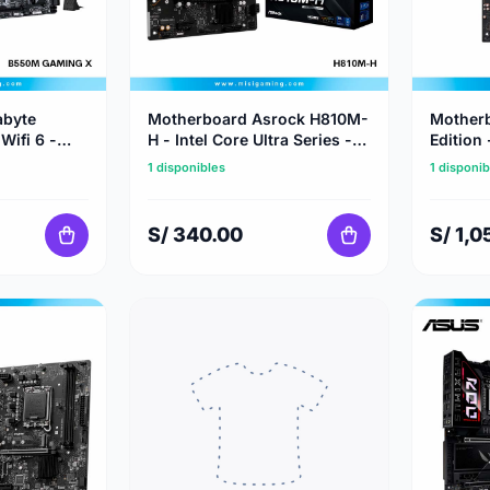
abyte
Motherboard Asrock H810M-
Mother
ifi 6 -
H - Intel Core Ultra Series -
Edition 
Ddr5
Series 
1 disponibles
1 disponib
S/ 340.00
S/ 1,0