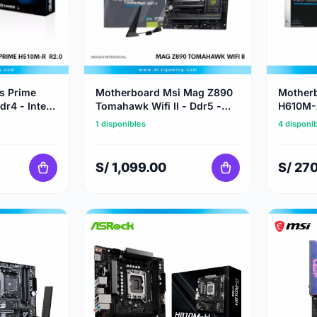
s Prime
Motherboard Msi Mag Z890
Motherb
r4 - Intel
Tomahawk Wifi II - Ddr5 -
H610M-A
 1200
Intel Core Ultra Series - Lga
Series 
1 disponibles
4 disponi
1851
S/ 1,099.00
S/ 27