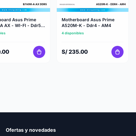
board Asus Prime
Motherboard Asus Prime
 AX - WI-FI - Ddr5 -
A520M-K - Ddr4 - AM4
re Series - Lga 1700
bles
4 disponibles
0.00
S/ 235.00
Ofertas y novedades