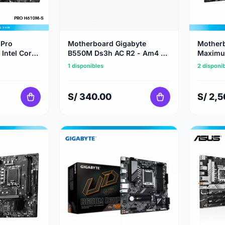
 Pro
Motherboard Gigabyte
Mother
Intel Core
B550M Ds3h AC R2 - Am4 -
Maximu
Ddr4
- Intel 
1 disponibles
2 disponi
1851
S/ 340.00
S/ 2,