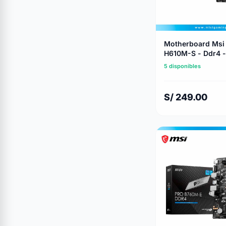
Motherboard Msi
H610M-S - Ddr4 - 
Series - Lga 1700
5 disponibles
S/ 249.00