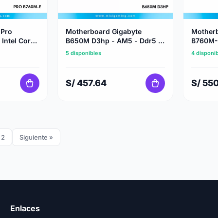
 Pro
Motherboard Gigabyte
Mother
Intel Core
B650M D3hp - AM5 - Ddr5 -
B760M-A
Black
Intel Co
5 disponibles
4 disponi
S/ 457.64
S/ 55
2
Siguiente »
Enlaces