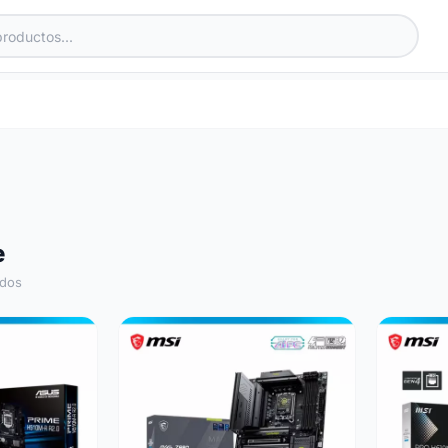
e
ados