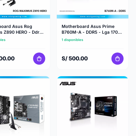
board Asus Rog
Motherboard Asus Prime
s Z890 HERO - Ddr5
B760M-A - DDR5 - Lga 1700
Core Ultra Series - Lga
- Intel Core Series
bles
1 disponibles
500.00
S/ 500.00