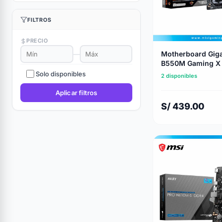
FILTROS
PRECIO
Motherboard Gig
—
B550M Gaming X W
Ddr4 - AM4
Solo disponibles
2 disponibles
Aplicar filtros
S/ 439.00