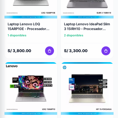
Laptop Lenovo LOQ
Laptop Lenovo IdeaPad Slim
15ARP10E - Procesador
3 15IRH10 - Procesador
Amd Ryzen 7 7735HS -
Intel Core i7 13620H -
1 disponibles
2 disponibles
Almacenamiento 512Gb Ssd
Memoria 16Gb Ram -
- Memoria 16Gb Ram -
Almacenamiento 512 Gb
Geforce Nvidia RTX 3050
Ssd - FHD 15.3" Ts
S/ 3,800.00
S/ 3,300.00
6Gb - 15.6" FHD