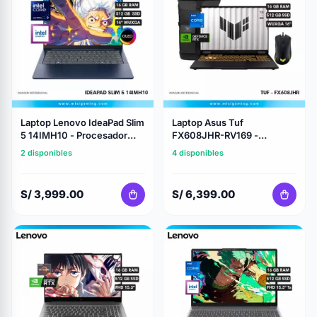
Laptop Lenovo IdeaPad Slim
Laptop Asus Tuf
5 14IMH10 - Procesador
FX608JHR-RV169 -
Intel Core Ultra 9 185H -
Procesador Intel Core i7
2 disponibles
4 disponibles
Almacenamiento 512Gbb
14650Hx - Memoria Ram
Ssd - Memoria Ram 16Gb
16Gb Ddr5 -
Ddr5 - 14" WUXGA Oled
Almacenamiento 1 Tb Ssd -
S/ 3,999.00
S/ 6,399.00
Nvidia Geforce RTX 5050
8Gb - WUXGA 16" - Con
Mochila y Mouse Tuf