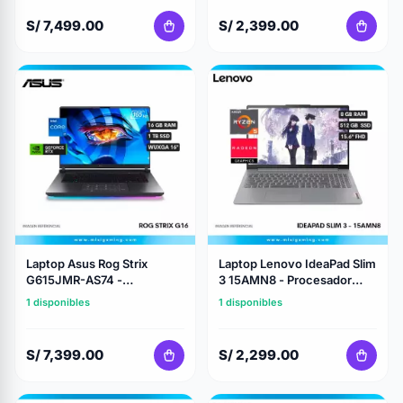
Memoria Ram 16GB -
- 15.3" WUXGA
S/ 7,499.00
S/ 2,399.00
Geforce Nvidia RTX 5060
8Gb - 16"OLED
(2560x1600) 240Hz
Laptop Asus Rog Strix
Laptop Lenovo IdeaPad Slim
G615JMR-AS74 -
3 15AMN8 - Procesador
Procesador Intel Core i7
Ryzen 5 7520U - 8Gb Ram -
1 disponibles
1 disponibles
14650Hx- Almacenamiento
512Gb Almacenamiento Ssd
1Tb Ssd - Memoria Ram
- 15.6" FHD
16Gb Ddr5 - Geforce Nvidia
S/ 7,399.00
S/ 2,299.00
Rtx 5060 8Gb - 16"
(WUXGA) 165Hz