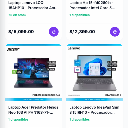
Laptop Lenovo LOQ
Laptop Hp 15-fd0260la -
15AHP10 - Procesador Amd
Procesador Intel Core 5
Ryzen 7 250 - Memoria Ram
120U - Memoria Ram 16Gb -
+5 en stock
1 disponibles
16Gb Ddr5 -
Almacenamiento 512Gb Ssd
Almacenamiento 512 Gb
- 15.6" FHD
Ssd - Geforce Rtx 5050 8Gb
S/ 5,099.00
S/ 2,899.00
- 15.6" FHD
Laptop Acer Predator Helios
Laptop Lenovo IdeaPad Slim
Neo 16S AI PHN16S-71-
3 15IRH10 - Procesador
91AW - Procesador Intel
Intel Core i5 13420H -
1 disponibles
1 disponibles
Core Ultra 9 275HX -
Memoria 8Gb Ram -
Almacenamiento 1TB SSD -
Almacenamiento 512Gb Ssd