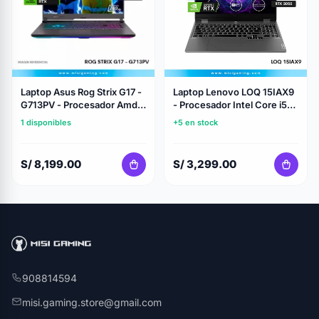
Laptop Asus Rog Strix G17 -
Laptop Lenovo LOQ 15IAX9
G713PV - Procesador Amd
- Procesador Intel Core i5-
Ryzen 9 7845HX -
12450Hx - Memoria Ram
1 disponibles
+5 en stock
Almacenamiento 1 Tb Ssd -
8GB DDR5 -
Memoria Ram 16Gb Ddr5 -
Almacenamiento 512GB
Geforce Nvidia RTX 4060
SSD M.2 - Geforce Nvidia
S/ 8,199.00
S/ 3,299.00
8Gb - 17.3″ WQHD
RTX 3050 6GB - 15.6" FHD
(2560×1440) 240Hz IPS
IPS
908814594
misi.gaming.store@gmail.com