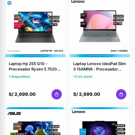
Laptop Hp 255 G10 -
Laptop Lenovo IdeaPad Slim
Procesador Ryzen 5 7520U
3 15AMN8 - Procesador
- Memoria Ram 16GB DDR5 -
Amd Ryzen 5 7520U -
1 disponibles
+5 en stock
Almacenamiento 512GB Ssd
Memoria Ram 16Gb Ddr5 -
- 15.6" HD - Con maletin
Almacenamiento 512Gb Ssd
- 15.6" FHD - Con Maletin
S/ 2,699.00
S/ 2,699.00