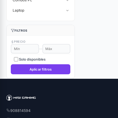
Combos Pc
Laptop
FILTROS
PRECIO
—
Solo disponibles
Aplicar filtros
908814594