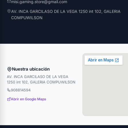
misi.gaming.store@gmail.com
AV. INCA GARCILASO DE LA VEGA 1250 int 102, GALERIA
COMPUWILSON
Nuestra ubicación
AV. INCA GARCILASO DE LA VEGA
1250 int 102, GALERIA COMPUWILSON
908814594
Abrir en Google Maps