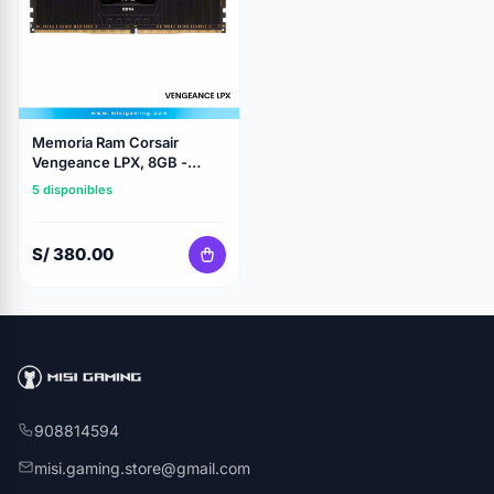
Memoria Ram Corsair
Vengeance LPX, 8GB -
DDR4 - 3200 MHz
5 disponibles
S/ 380.00
908814594
misi.gaming.store@gmail.com