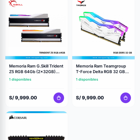
Memoria Ram G.Skill Trident
Memoria Ram Teamgroup
Z5 RGB 64Gb (2x32GB)
T-Force Delta RGB 32 GB
Ddr5 - 6400Mhz - Cl32 -
(2X16Gb) DDR5 - 6000MHz
1 disponibles
1 disponibles
Intel XMP 3.0 - White
- CL38 - White
S/ 9,999.00
S/ 9,999.00