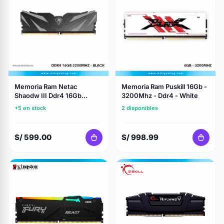
Memoria Ram Netac
Memoria Ram Puskill 16Gb -
Shaodw III Ddr4 16Gb
3200Mhz - Ddr4 - White
3200Mhz - Black
+5 en stock
2 disponibles
S/ 599.00
S/ 998.99