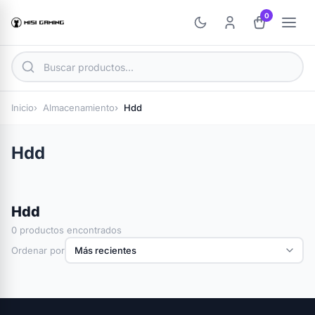
0
Inicio
Almacenamiento
Hdd
Hdd
Hdd
0 productos encontrados
Ordenar por