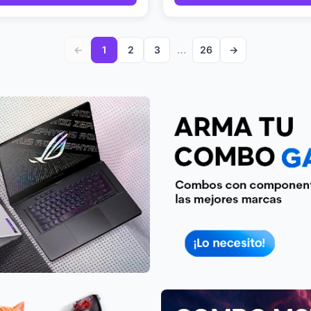
←
1
2
3
…
26
→