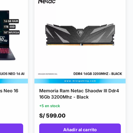
os Neo 16
Memoria Ram Netac Shaodw III Ddr4
16Gb 3200Mhz - Black
- Memoria
+5 en stock
Nvidia Rtx
S/ 599.00
 WUXGA
Añadir al carrito