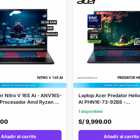
r Nitro V 16S AI - ANV16S-
Laptop Acer Predator Heli
 Procesador Amd Ryzen 7
AI PHN16-73-92B8 -
acenamiento 1 Tb Ssd -
Almacenamiento 1 Tb Ssd 
1 disponibles
am 32Gb Ddr5 - Geforce
Ram 16 Gb Ddr5 - Geforce 
.00
S/ 9,999.00
X 5060 8Gb Gddr7 - 16"
5070Ti 12Gb Gddr7 - 16"
80Hz
240Hz
Añadir al carrito
Añadir al carrito