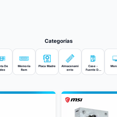
Categorías
eta De
Memoria
Placa Madre
Almacenami
Case -
Moni
ideo
Ram
ento
Fuente De
Poder -
Cooler