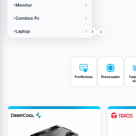
Monitor
Combos Pc
Laptop
1
2
3
Perifericos
Procesador
Tarj
V