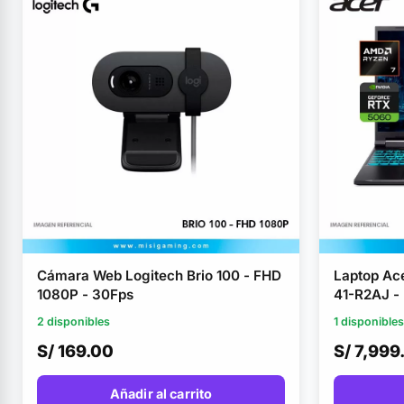
Cámara Web Logitech Brio 100 - FHD
Laptop Ace
1080P - 30Fps
41-R2AJ -
260 - Alm
2 disponibles
1 disponibles
Memoria R
S/ 169.00
S/ 7,999
Nvidia RT
WUXGA 1
Añadir al carrito